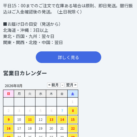
平日15：00までのご注文で在庫ある場合は原則、即日発送。銀行振
込はご入金確認後の発送。（土日祝除く）
■お届け日の目安（発送から）
北海道・沖縄：3日以上
東北・四国・九州：翌々日
関東・関西・北陸・中国：翌日
詳しく見る
営業日カレンダー
2026年8月
日
月
火
水
木
金
土
1
2
3
4
5
6
7
8
9
10
11
12
13
14
15
16
17
18
19
20
21
22