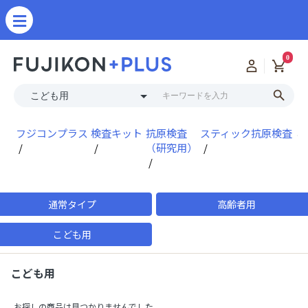
0
フジコンプラス
検査キット
抗原検査
スティック抗原検査
こ
（研究用）
通常タイプ
高齢者用
こども用
こども用
お探しの商品は見つかりませんでした