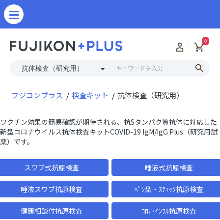
0
フジコンプラス
検査キット
抗体検査（研究用）
ワクチン効果の簡易確認が期待される、抗Sタンパク質抗体に対応した
新型コロナウイルス抗体検査キットCOVID-19 IgM/IgG Plus（研究用試
薬）です。
スワブ式抗原検査
唾液式抗原検査
唾液スワブ抗原検査
ﾍﾟﾝ型・ｽﾃｨｯｸ抗原検査
健康相談付抗原検査
ｺﾛﾅ･ｲﾝﾌﾙ抗原検査