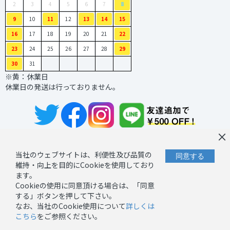
2
3
4
5
6
7
8
9
10
11
12
13
14
15
16
17
18
19
20
21
22
23
24
25
26
27
28
29
30
31
※黄：休業日
休業日の発送は行っておりません。
×
当社のウェブサイトは、利便性及び品質の
同意する
｜
｜
お問い合わせ
プライバシーポリシー
維持・向上を目的にCookieを使用しており
｜
ます。
キャンセルーポリシー
Cookieの使用に同意頂ける場合は、「同意
｜
Cookieポリシー
する」ボタンを押して下さい。
｜
｜
当サイトについて
特定商取引法に基づく表記
ご利用ガイド
なお、当社のCookie使用について
詳しくは
copyright © フジコンプラス all rights reserved.
こちら
をご参照ください。