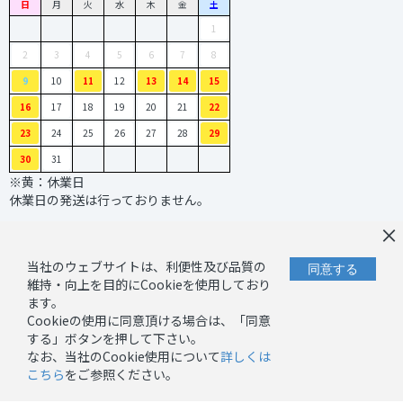
日
月
火
水
木
金
土
1
2
3
4
5
6
7
8
9
10
11
12
13
14
15
16
17
18
19
20
21
22
23
24
25
26
27
28
29
30
31
※黄：休業日
休業日の発送は行っておりません。
×
当社のウェブサイトは、利便性及び品質の
同意する
維持・向上を目的にCookieを使用しており
ます。
Cookieの使用に同意頂ける場合は、「同意
｜
｜
お問い合わせ
プライバシーポリシー
する」ボタンを押して下さい。
｜
キャンセルーポリシー
なお、当社のCookie使用について
詳しくは
｜
こちら
をご参照ください。
Cookieポリシー
｜
｜
当サイトについて
特定商取引法に基づく表記
ご利用ガイド