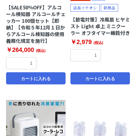
【SALE50％OFF】アルコ
店長イチオシ
新商品
ール検知器 アルコールチェ
【節電対策】冷風扇 ヒヤミ
ッカー 100個セット【即
スト Light 卓上 ミニクー
納】【令和５年12月１日か
ラー オフタイマー機能付き
らアルコール検知器の使用
義務化規定を施行】
￥2,979
(税込)
￥264,000
(税込)
カートに入れる
カートに入れる