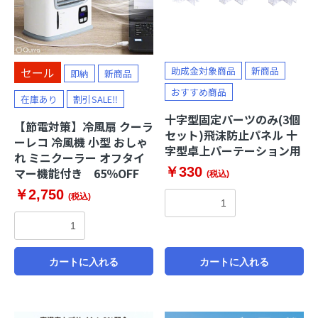
セール
助成金対象商品
新商品
即納
新商品
おすすめ商品
在庫あり
割引SALE‼
十字型固定パーツのみ(3個
【節電対策】冷風扇 クーラ
セット)飛沫防止パネル 十
ーレコ 冷風機 小型 おしゃ
字型卓上パーテーション用
れ ミニクーラー オフタイ
￥330
マー機能付き 65％OFF
(税込)
￥2,750
(税込)
カートに入れる
カートに入れる