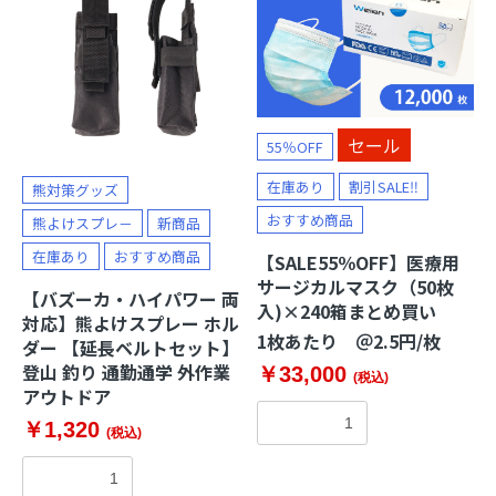
セール
55％OFF
在庫あり
割引SALE‼
熊対策グッズ
おすすめ商品
熊よけスプレ－
新商品
在庫あり
おすすめ商品
【SALE55％OFF】医療用
サージカルマスク（50枚
【バズーカ・ハイパワー 両
入)×240箱まとめ買い
対応】熊よけスプレー ホル
1枚あたり ＠2.5円/枚
ダー 【延長ベルトセット】
登山 釣り 通勤通学 外作業
￥33,000
(税込)
アウトドア
￥1,320
(税込)