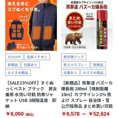
お買い物を続ける
カートへ進む
15％OFF
店長イチオシ
熊対策グッズ
新商品
在庫あり
熊よけスプレ－
新商品
おすすめ商品
在庫あり
おすすめ商品
【SALE15％OFF】すぐぬ
【新商品】熊撃退 バズーカ
っくベスト ブラック 男女
爆長砲 280ml【噴射距離
兼用 水洗い可能 防寒ジャ
10ｍ】カプサイシン2％ 熊
ケット USB 3段階温度 即
よけ スプレー 自治体・官
納
公庁採用品 まとめ買い可能
￥6,050
￥6,578 ～ ￥52,624
(税込)