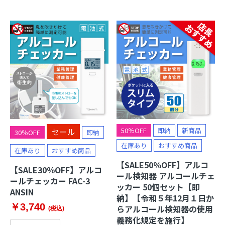
セール
50％OFF
即納
新商品
30％OFF
即納
在庫あり
おすすめ商品
在庫あり
おすすめ商品
【SALE50％OFF】アルコ
【SALE30％OFF】アルコ
ール検知器 アルコールチェ
ールチェッカー FAC-3
ッカー 50個セット【即
ANSIN
納】【令和５年12月１日か
￥3,740
らアルコール検知器の使用
(税込)
義務化規定を施行】