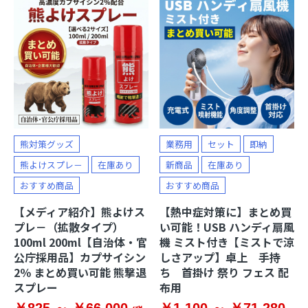
熊対策グッズ
業務用
セット
即納
熊よけスプレ－
在庫あり
新商品
在庫あり
おすすめ商品
おすすめ商品
【メディア紹介】熊よけス
【熱中症対策に】まとめ買
プレ－（拡散タイプ）
い可能！USB ハンディ扇風
100ml 200ml【自治体・官
機 ミスト付き【ミストで涼
公庁採用品】カプサイシン
しさアップ】卓上 手持
2％ まとめ買い可能 熊撃退
ち 首掛け 祭り フェス 配
スプレー
布用
￥825 ～ ￥66,000
￥1,100 ～ ￥71,280