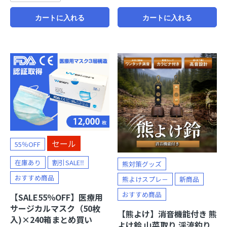
カートに入れる
カートに入れる
セール
55％OFF
在庫あり
割引SALE‼
熊対策グッズ
おすすめ商品
熊よけスプレ－
新商品
おすすめ商品
【SALE55％OFF】医療用
サージカルマスク（50枚
【熊よけ】消音機能付き 熊
入)×240箱まとめ買い
よけ鈴 山菜取り 渓流釣り