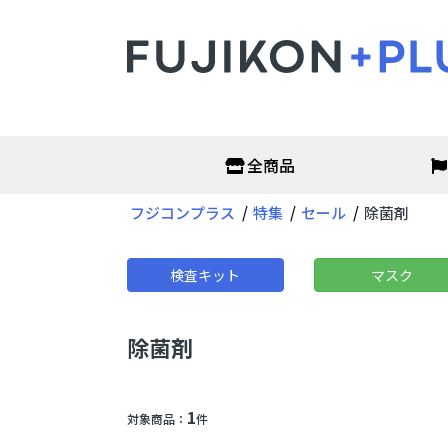
全商品
フジコンプラス
特集
セール
除菌剤
オフィス・店舗
衛生
非接触温度計
抗原検
サーモグラフィーカメラ
PCR検
検査キット
マスク
アルコールチェッカー
がん検
二酸化炭素濃度測定器
アルコ
パーテーション
次亜塩
オフィス家具
マスク
除菌剤
ディス
フェイ
保護メ
ガウン
1
対象商品：
件
空調・季節家電
ヘル