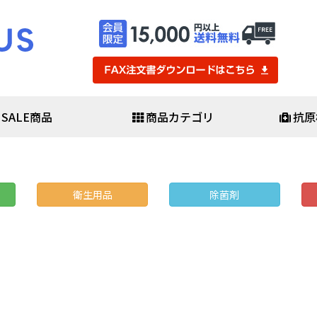
SALE商品
商品カテゴリ
抗原
・医療用品
防災・防犯
査キット
避難セット
査キット
防災バッグセット
衛生用品
除菌剤
査キット
非常用食料品・保存水
ール
救助用品
素酸水
発電機・ライト
簡易医療具
ポ・感染予防用品
避難生活用品
▼
防犯用品・カメラ
スシールド
ガネ・ゴーグル
・化学防護服
スケア
マスク・日用品