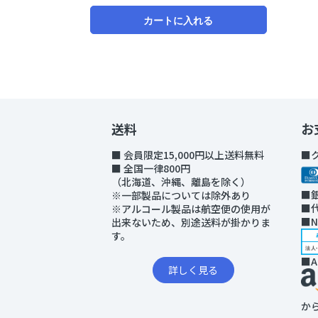
カートに入れる
送料
お
■ 会員限定15,000円以上送料無料
■
■ 全国一律800円
（北海道、沖縄、離島を除く）
■
※一部製品については除外あり
■
※アルコール製品は航空便の使用が
■
出来ないため、別途送料が掛かりま
す。
■A
詳しく見る
か