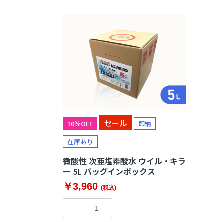
熱中症対策
血中酸
冷風扇
パルス
ペットクーラー
加湿器
セール
10％OFF
即納
在庫あり
微酸性 次亜塩素酸水 ウイル・キラ
ー 5L バッグインボックス
￥3,960
(税込)