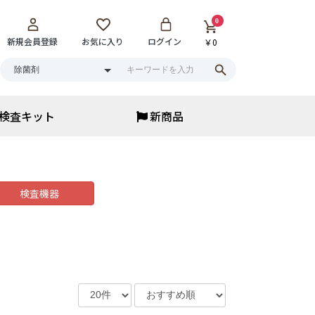
0
新規会員登録
お気に入り
ログイン
￥0
検査キット
新商品
アイウェア
アイウェア
サウナメガネ
検査機器
花粉保湿メガネ
ブルーライトカット
老眼鏡・ルーペ
サングラス
▼
まとめ買い
寝具・ベッド