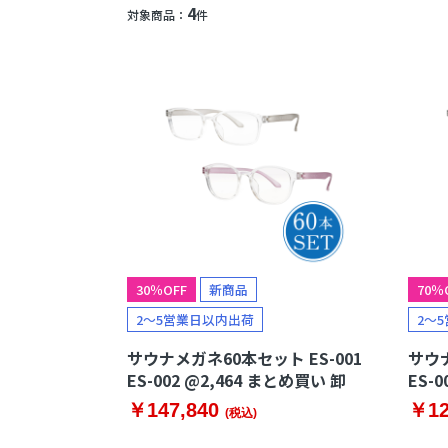
4
対象商品：
件
熱中症対策
血中酸
冷風扇
パルス
ペットクーラー
加湿器
30％OFF
新商品
70％
2～5営業日以内出荷
2～
サウナメガネ60本セット ES-001
サウナ
ES-002 @2,464 まとめ買い 卸
ES-
￥147,840
￥12
(税込)