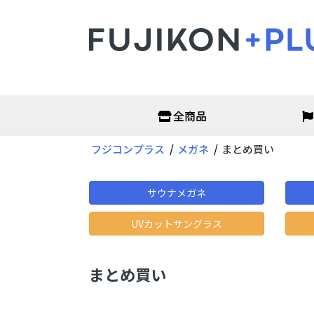
全商品
フジコンプラス
メガネ
まとめ買い
オフィス・店舗
衛生
非接触温度計
抗原検
サーモグラフィーカメラ
PCR検
サウナメガネ
アルコールチェッカー
がん検
二酸化炭素濃度測定器
アルコ
UVカットサングラス
パーテーション
次亜塩
オフィス家具
マスク
ディス
フェイ
まとめ買い
保護メ
ガウン
空調・季節家電
ヘル