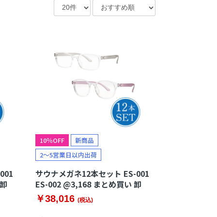
マットレス・敷布団
敷きパッド
枕
毛布
10％OFF
新商品
2～5営業日以内出荷
001
サウナメガネ12本セット ES-001
 卸
ES-002 @3,168 まとめ買い 卸
￥38,016
(税込)