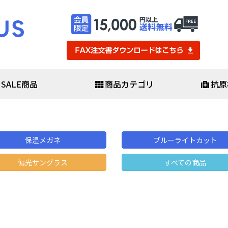
SALE商品
商品カテゴリ
抗原
・医療用品
防災・防犯
査キット
避難セット
査キット
防災バッグセット
保湿メガネ
ブルーライトカット
査キット
非常用食料品・保存水
ール
救助用品
偏光サングラス
すべての商品
素酸水
発電機・ライト
簡易医療具
ポ・感染予防用品
避難生活用品
▼
防犯用品・カメラ
スシールド
ガネ・ゴーグル
・化学防護服
スケア
マスク・日用品