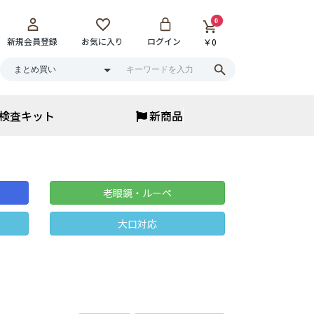
0
新規会員登録
お気に入り
ログイン
￥0
検査キット
新商品
アイウェア
アイウェア
サウナメガネ
老眼鏡・ルーペ
花粉保湿メガネ
ブルーライトカット
大口対応
老眼鏡・ルーペ
サングラス
▼
まとめ買い
寝具・ベッド