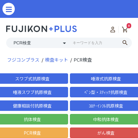
0
フジコンプラス
検査キット
PCR検査
スワブ式抗原検査
唾液式抗原検査
唾液スワブ抗原検査
ﾍﾟﾝ型・ｽﾃｨｯｸ抗原検査
健康相談付抗原検査
ｺﾛﾅ･ｲﾝﾌﾙ抗原検査
抗体検査
中和抗体検査
PCR検査
がん検査