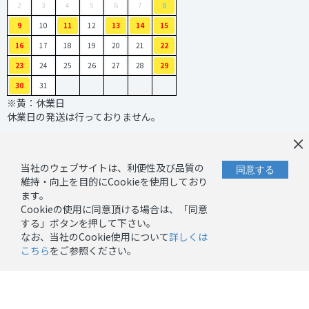
2
3
4
5
6
7
8
9
10
11
12
13
14
15
16
17
18
19
20
21
22
23
24
25
26
27
28
29
30
31
※黄：休業日
休業日の発送は行っておりません。
×
当社のウェブサイトは、利便性及び品質の
同意する
維持・向上を目的にCookieを使用しており
ます。
Cookieの使用に同意頂ける場合は、「同意
｜
｜
お問い合わせ
プライバシーポリシー
する」ボタンを押して下さい。
｜
キャンセルーポリシー
なお、当社のCookie使用について
詳しくは
｜
こちら
をご参照ください。
Cookieポリシー
｜
｜
当サイトについて
特定商取引法に基づく表記
ご利用ガイド
copyright © フジコンプラス all rights reserved.