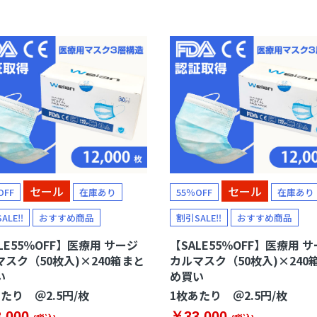
素が管理できるウェルネス機器
マスク
▼
オキシーメーター
サウナグッズ
セール
セール
OFF
在庫あり
55％OFF
在庫あり
ALE‼
おすすめ商品
割引SALE‼
おすすめ商品
LE55％OFF】医療用 サージ
【SALE55％OFF】医療用 
マスク（50枚入)×240箱まと
カルマスク（50枚入)×240
い
め買い
たり ＠2.5円/枚
1枚あたり ＠2.5円/枚
,000
￥33,000