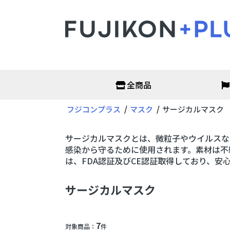
全商品
フジコンプラス
マスク
サージカルマスク
オフィス・店舗
衛生
非接触温度計
抗原検
サージカルマスクとは、微粒子やウイルスな
サーモグラフィーカメラ
PCR検
アルコールチェッカー
がん検
感染から守るために使用されます。素材は不
二酸化炭素濃度測定器
アルコ
は、
FDA認証及びCE認証取得しており、安
パーテーション
次亜塩
オフィス家具
マスク
ディス
サージカルマスク
フェイ
保護メ
ガウン
7
空調・季節家電
ヘル
対象商品：
件