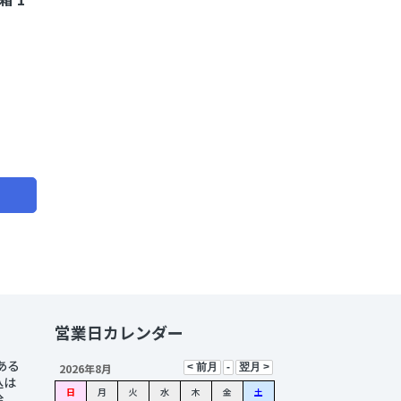
営業日カレンダー
ある
2026年8月
込は
日
月
火
水
木
金
土
除