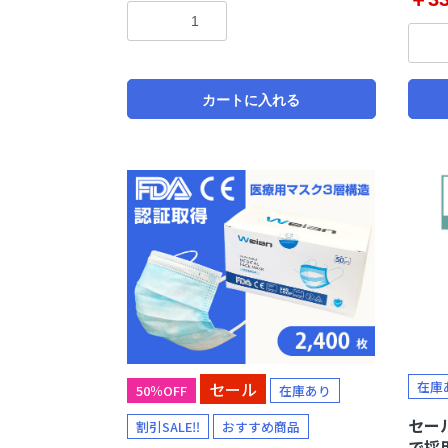
カートに入れる
セール
在庫
50％OFF
在庫あり
セール
割引SALE‼
おすすめ商品
で採