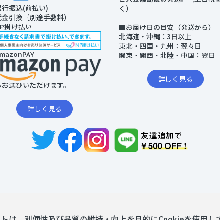
銀行振込(前払い)
く）
代金引換（別途手数料）
NP掛け払い
■お届け日の目安（発送から）
北海道・沖縄：3日以上
東北・四国・九州：翌々日
mazonPAY
関東・関西・北陸・中国：翌日
詳しく見る
らお選びいただけます。
詳しく見る
トは、利便性及び品質の維持・向上を目的にCookieを使用し