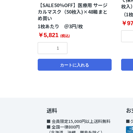
【SALE50％OFF】医療用 サージ
枚入
カルマスク（50枚入)×48箱まと
（1
め買い
￥9
1枚あたり ＠3円/枚
￥5,821
(税込)
カートに入れる
送料
お
■ 会員限定15,000円以上送料無料
■
■ 全国一律800円
（北海道、沖縄、離島を除く）