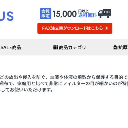
SALE商品
商品カテゴリ
抗原
・医療用品
防災・防犯
査キット
避難セット
どの放出や侵入を防ぐ、血液や体液の飛散から保護する目的で
査キット
防災バッグセット
査キット
非常用食料品・保存水
織布で、家庭用と比べて非常にフィルターの目が細かいのが特
ール
救助用品
心してお使いいただけます。
素酸水
発電機・ライト
簡易医療具
ポ・感染予防用品
避難生活用品
▼
防犯用品・カメラ
スシールド
ガネ・ゴーグル
・化学防護服
スケア
マスク・日用品