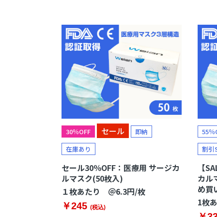
熱中症対策
血中酸
冷風扇
パルス
ペットクーラー
加湿器
セール
30％OFF
即納
55％
在庫あり
割引S
セール30％OFF：医療用 サージカ
【SA
ルマスク(50枚入)
カル
め買
１枚あたり ＠6.3円/枚
1枚あ
￥245
(税込)
￥33