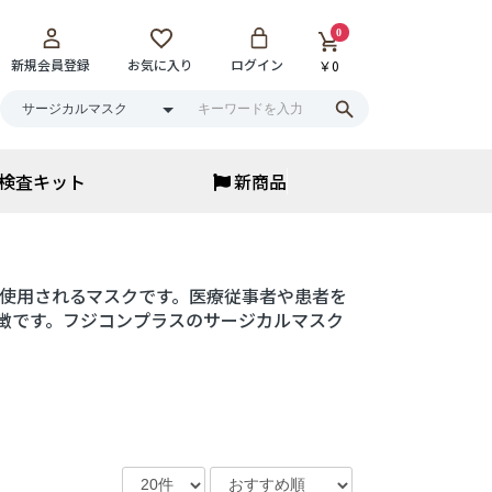
0
新規会員登録
お気に入り
ログイン
￥0
検査キット
新商品
アイウェア
アイウェア
使用されるマスクです。医療従事者や患者を
サウナメガネ
花粉保湿メガネ
徴です。フジコンプラスのサージカルマスク
ブルーライトカット
老眼鏡・ルーペ
サングラス
▼
まとめ買い
寝具・ベッド