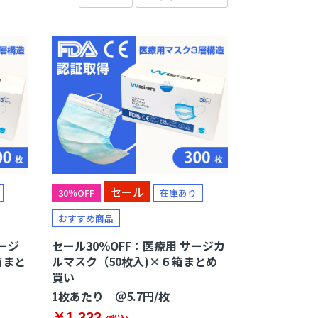
マットレス・敷布団
敷きパッド
枕
毛布
セール
30％OFF
在庫あり
おすすめ商品
サージ
セール30％OFF：医療用 サージカ
箱まと
ルマスク（50枚入)×６箱まとめ
買い
1枚あたり ＠5.7円/枚
￥1,323