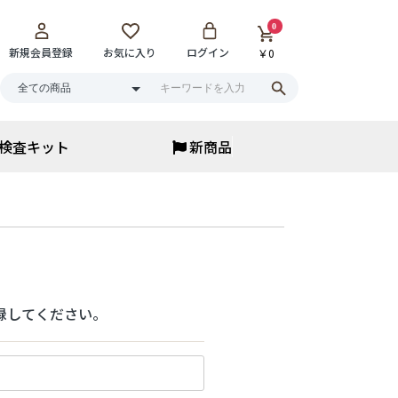
0
新規会員登録
お気に入り
ログイン
￥0
検査キット
新商品
アイウェア
アイウェア
サウナメガネ
花粉保湿メガネ
ブルーライトカット
老眼鏡・ルーペ
サングラス
▼
録してください。
まとめ買い
寝具・ベッド