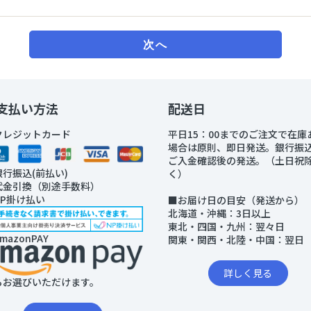
素が管理できるウェルネス機器
マスク
▼
オキシーメーター
サウナグッズ
次へ
支払い方法
配送日
クレジットカード
平日15：00までのご注文で在庫
場合は原則、即日発送。銀行振
ご入金確認後の発送。（土日祝
銀行振込(前払い)
く）
代金引換（別途手数料）
NP掛け払い
■お届け日の目安（発送から）
北海道・沖縄：3日以上
東北・四国・九州：翌々日
mazonPAY
関東・関西・北陸・中国：翌日
詳しく見る
らお選びいただけます。