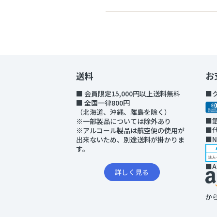
熱中症対策
血中酸
冷風扇
パルス
ペットクーラー
加湿器
送料
お
■ 会員限定15,000円以上送料無料
■
■ 全国一律800円
（北海道、沖縄、離島を除く）
■
※一部製品については除外あり
■
※アルコール製品は航空便の使用が
■
出来ないため、別途送料が掛かりま
す。
■A
詳しく見る
か