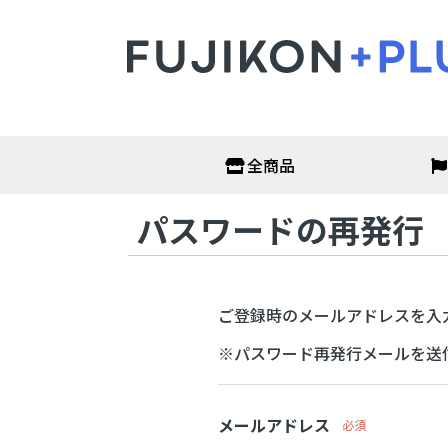
全商品
パスワードの再発行
オフィス・店舗
衛生
非接触温度計
抗原検
サーモグラフィーカメラ
PCR検
アルコールチェッカー
がん検
二酸化炭素濃度測定器
アルコ
ご登録時のメールアドレスを入
パーテーション
次亜塩
オフィス家具
マスク
※パスワード再発行メールを送
ディス
フェイ
保護メ
ガウン
メールアドレス
必須
空調・季節家電
ヘル