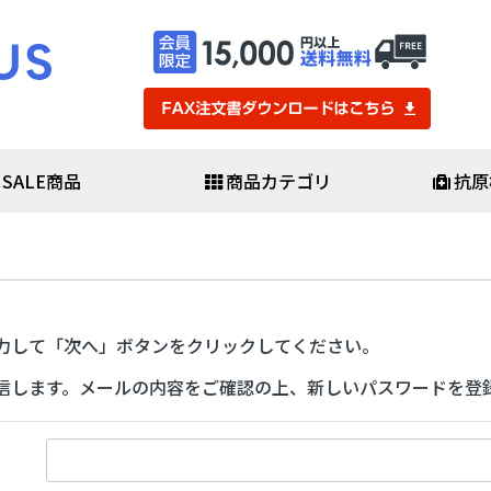
SALE商品
商品カテゴリ
抗原
・医療用品
防災・防犯
査キット
避難セット
査キット
防災バッグセット
査キット
非常用食料品・保存水
ール
救助用品
力して「次へ」ボタンをクリックしてください。
素酸水
発電機・ライト
簡易医療具
信します。メールの内容をご確認の上、新しいパスワードを登
ポ・感染予防用品
避難生活用品
▼
防犯用品・カメラ
スシールド
ガネ・ゴーグル
・化学防護服
スケア
マスク・日用品