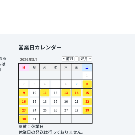
マットレス・敷布団
敷きパッド
枕
毛布
営業日カレンダー
ある
2026年8月
込は
日
月
火
水
木
金
土
除
1
2
3
4
5
6
7
8
9
10
11
12
13
14
15
16
17
18
19
20
21
22
23
24
25
26
27
28
29
30
31
※黄：休業日
休業日の発送は行っておりません。