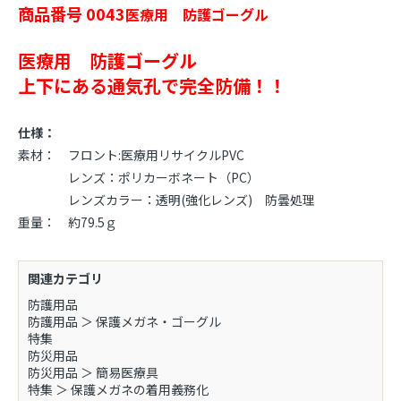
商品番号 0043
医療用 防護ゴーグル
医療用 防護ゴーグル
上下にある通気孔で完全防備！！
仕様：
素材： フロント:医療用リサイクルPVC
レンズ：ポリカーボネート（PC）
レンズカラー：透明(強化レンズ) 防曇処理
重量： 約79.5ｇ
関連カテゴリ
防護用品
防護用品
＞
保護メガネ・ゴーグル
特集
防災用品
防災用品
＞
簡易医療具
特集
＞
保護メガネの着用義務化