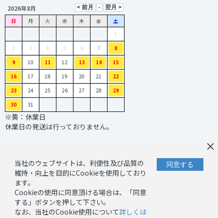
2026年8月
日
月
火
水
木
金
土
1
2
3
4
5
6
7
8
9
10
11
12
13
14
15
16
17
18
19
20
21
22
23
24
25
26
27
28
29
30
31
※黄：休業日
休業日の発送は行っておりません。
×
当社のウェブサイトは、利便性及び品質の
同意する
維持・向上を目的にCookieを使用しており
ます。
Cookieの使用に同意頂ける場合は、「同意
｜
｜
お問い合わせ
プライバシーポリシー
する」ボタンを押して下さい。
｜
キャンセルーポリシー
なお、当社のCookie使用について
詳しくは