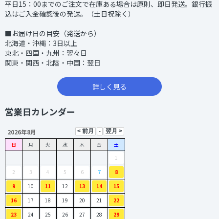
平日15：00までのご注文で在庫ある場合は原則、即日発送。銀行振
込はご入金確認後の発送。（土日祝除く）
■お届け日の目安（発送から）
北海道・沖縄：3日以上
東北・四国・九州：翌々日
関東・関西・北陸・中国：翌日
詳しく見る
営業日カレンダー
2026年8月
日
月
火
水
木
金
土
1
2
3
4
5
6
7
8
9
10
11
12
13
14
15
16
17
18
19
20
21
22
23
24
25
26
27
28
29