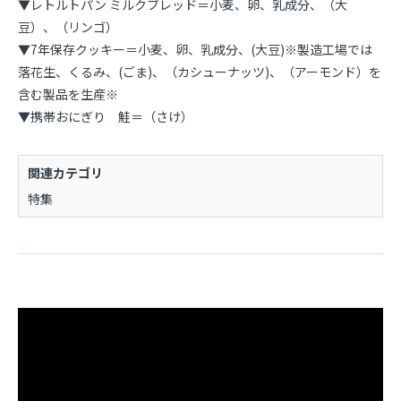
▼レトルトパン ミルクブレッド＝小麦、卵、乳成分、（大
豆）、（リンゴ）
▼7年保存クッキー＝小麦、卵、乳成分、(大豆)※製造工場では
落花生、くるみ、(ごま)、（カシューナッツ)、（アーモンド）を
含む製品を生産※
▼携帯おにぎり 鮭＝（さけ）
関連カテゴリ
特集
お買い物を続ける
カートへ進む