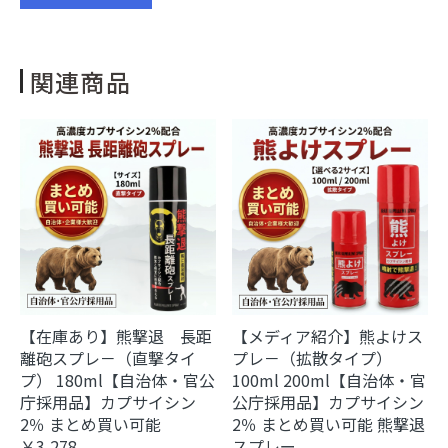
関連商品
【在庫あり】熊撃退 長距
【メディア紹介】熊よけス
離砲スプレ－（直撃タイ
プレ－（拡散タイプ）
プ） 180ml【自治体・官公
100ml 200ml【自治体・官
庁採用品】カプサイシン
公庁採用品】カプサイシン
2％ まとめ買い可能
2％ まとめ買い可能 熊撃退
￥3,278
スプレー