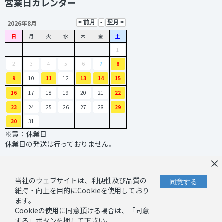
営業日カレンダー
2026年8月
日
月
火
水
木
金
土
1
2
3
4
5
6
7
8
9
10
11
12
13
14
15
16
17
18
19
20
21
22
23
24
25
26
27
28
29
30
31
※黄：休業日
休業日の発送は行っておりません。
×
当社のウェブサイトは、利便性及び品質の
同意する
維持・向上を目的にCookieを使用しており
ます。
Cookieの使用に同意頂ける場合は、「同意
｜
｜
お問い合わせ
プライバシーポリシー
する」ボタンを押して下さい。