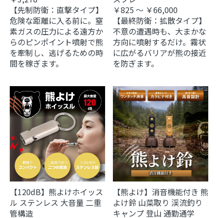
【先制防衛：直撃タイプ】
￥825 ～ ￥66,000
危険な距離に入る前に。窒
【最終防衛：拡散タイプ】
素ガスの圧力による遠方か
不意の遭遇時も、大まかな
らのピンポイント噴射で熊
方向に噴射するだけ。霧状
を牽制し、逃げるための時
に広がるバリアが熊の接近
間を稼ぎます。
を防ぎます。
【120dB】熊よけホイッス
【熊よけ】消音機能付き 熊
ル ステンレス 大音量 二重
よけ鈴 山菜取り 渓流釣り
管構造
キャンプ 登山 通勤通学