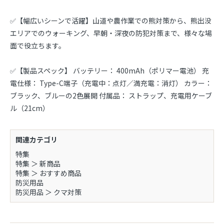
✅【幅広いシーンで活躍】山道や農作業での熊対策から、熊出没
エリアでのウォーキング、早朝・深夜の防犯対策まで、様々な場
面で役立ちます。
✅【製品スペック】 バッテリー： 400mAh（ポリマー電池） 充
電仕様： Type-C端子（充電中：点灯／満充電：消灯） カラー：
ブラック、ブルーの2色展開 付属品： ストラップ、充電用ケーブ
ル（21cm）
関連カテゴリ
特集
特集
＞
新商品
特集
＞
おすすめ商品
防災用品
防災用品
＞
クマ対策