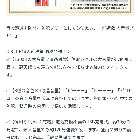
音で遭遇を防ぐ。防犯ブザーとしても使える、「熊退散 大音量ブ
ザー」
＜8月下旬入荷次第 順次発送！＞
✅【130dBの大音量で遭遇対策】落雷レベルの大音量が広範囲に
届き、悪天候でも遠方の熊に存在を知らせる強力なアイテムで
す。
✅【3種の音色×3段階音量】「ピーーー」「ビーーー」「ピロロ
ロ」の音と音量を状況に合わせて選べます。熊対策から街中での
防犯、緊急時の合図まで幅広く活躍します。
✅【便利なType-C充電】電池交換不要のUSB充電式。約90分の
充電で、最大音量でも約120分連続で使えます。登山や釣りの前
日にもサッと充電。手軽に準備できます。