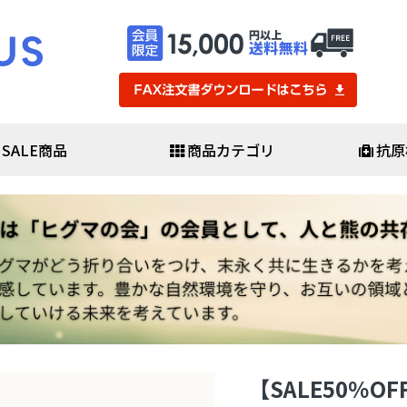
SALE商品
商品カテゴリ
抗原
・医療用品
防災・防犯
査キット
避難セット
査キット
防災バッグセット
査キット
非常用食料品・保存水
ール
救助用品
素酸水
発電機・ライト
簡易医療具
ポ・感染予防用品
避難生活用品
▼
防犯用品・カメラ
スシールド
ガネ・ゴーグル
・化学防護服
【SALE50％O
スケア
マスク・日用品