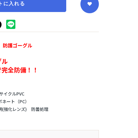
トに入れる
 防護ゴーグル
グル
で完全防備！！
サイクルPVC
ート（PC）
化レンズ) 防曇処理