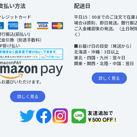
支払い方法
配送日
クレジットカード
平日15：00までのご注文で在庫
場合は原則、即日発送。銀行振
ご入金確認後の発送。（土日祝
銀行振込(前払い)
く）
代金引換（別途手数料）
NP掛け払い
■お届け日の目安（発送から）
北海道・沖縄：3日以上
東北・四国・九州：翌々日
mazonPAY
関東・関西・北陸・中国：翌日
詳しく見る
らお選びいただけます。
詳しく見る