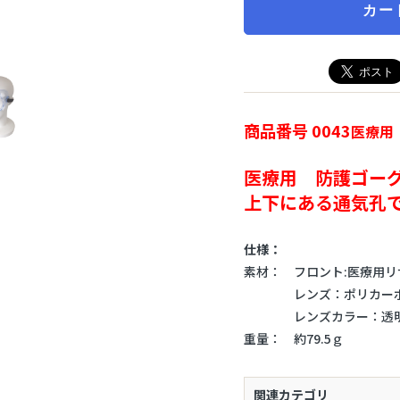
カー
商品番号 0043
医療用
医療用 防護ゴー
上下にある通気孔
仕様：
素材： フロント:医療用リ
レンズ：ポリカーボネ
レンズカラー：透明(強
重量： 約79.5ｇ
関連カテゴリ