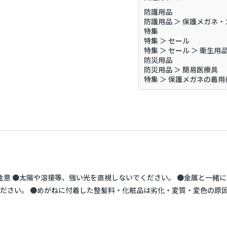
防護用品
防護用品
＞
保護メガネ・
特集
特集
＞
セール
特集
＞
セール
＞
衛生用
お買い物を続ける
カートへ進む
防災用品
防災用品
＞
簡易医療具
特集
＞
保護メガネの着用
注意 ●太陽や溶接等、強い光を直視しないでください。 ●金属と一緒
ださい。 ●めがねに付着した整髪料・化粧品は劣化・変質・変色の原