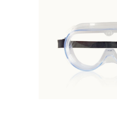
熱中症対策
血中酸
冷風扇
パルス
ペットクーラー
加湿器