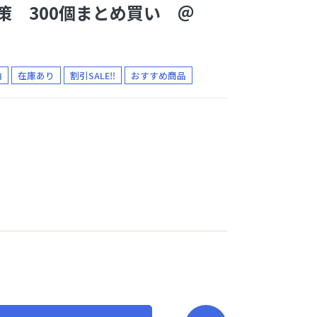
策 300個まとめ買い ＠
マットレス・敷布団
敷きパッド
枕
毛布
納
在庫あり
割引SALE‼
おすすめ商品