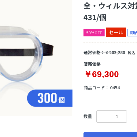
全・ウィルス対
素が管理できるウェルネス機器
マスク
▼
オキシーメーター
サウナグッズ
431/個
セール
50％OFF
即
通常価格：￥203,280
税込
販売価格
￥69,300
商品コード：
0454
数量