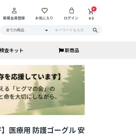
0
新規会員登録
お気に入り
ログイン
￥0
検査キット
新商品
アイウェア
アイウェア
サウナメガネ
花粉保湿メガネ
ブルーライトカット
老眼鏡・ルーペ
サングラス
▼
まとめ買い
FF】医療用 防護ゴーグル 安
寝具・ベッド