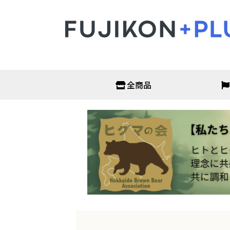
全商品
オフィス・店舗
衛生
非接触温度計
抗原検
サーモグラフィーカメラ
PCR検
アルコールチェッカー
がん検
二酸化炭素濃度測定器
アルコ
パーテーション
次亜塩
オフィス家具
マスク
ディス
フェイ
保護メ
ガウン
空調・季節家電
ヘル