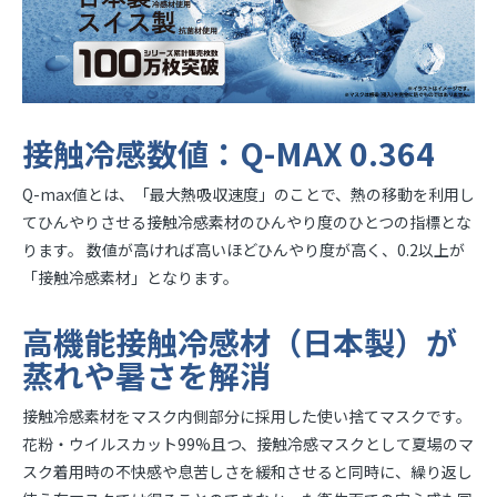
接触冷感数値：Q-MAX 0.364
Q-max値とは、「最大熱吸収速度」のことで、熱の移動を利用し
てひんやりさせる接触冷感素材のひんやり度のひとつの指標とな
ります。 数値が高ければ高いほどひんやり度が高く、0.2以上が
「接触冷感素材」となります。
高機能接触冷感材（日本製）が
蒸れや暑さを解消
接触冷感素材をマスク内側部分に採用した使い捨てマスクです。
花粉・ウイルスカット99%且つ、接触冷感マスクとして夏場のマ
スク着用時の不快感や息苦しさを緩和させると同時に、繰り返し