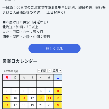
平日15：00までのご注文で在庫ある場合は原則、即日発送。銀行振
込はご入金確認後の発送。（土日祝除く）
■お届け日の目安（発送から）
北海道・沖縄：3日以上
東北・四国・九州：翌々日
関東・関西・北陸・中国：翌日
詳しく見る
営業日カレンダー
2026年8月
日
月
火
水
木
金
土
1
2
3
4
5
6
7
8
9
10
11
12
13
14
15
16
17
18
19
20
21
22