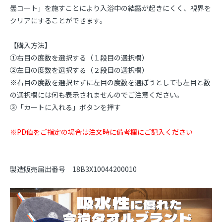
曇コート」を施すことにより入浴中の結露が起きにくく、視界を
クリアにすることができます。
【購入方法】
➀右目の度数を選択する（１段目の選択欄）
➁左目の度数を選択する（２段目の選択欄）
※右目の度数を選択せずに左目の度数を選ぼうとしても左目と数
の選択欄には何も表示されませんのでご注意ください。
③「カートに入れる」ボタンを押す
※PD値をご指定の場合は注文時に備考欄にご記入ください
製造販売届出番号 18B3X10044200010