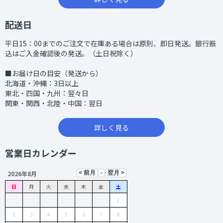
配送日
平日15：00までのご注文で在庫ある場合は原則、即日発送。銀行振
込はご入金確認後の発送。（土日祝除く）
■お届け日の目安（発送から）
北海道・沖縄：3日以上
東北・四国・九州：翌々日
関東・関西・北陸・中国：翌日
詳しく見る
営業日カレンダー
2026年8月
日
月
火
水
木
金
土
1
2
3
4
5
6
7
8