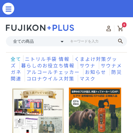
0
全て
ニトリル手袋 情報
くまよけ対策グッ
ズ
暮らしのお役立ち情報
サウナ
サウナメ
ガネ
アルコールチェッカー
お知らせ
防災
関連
コロナウイルス対策
マスク