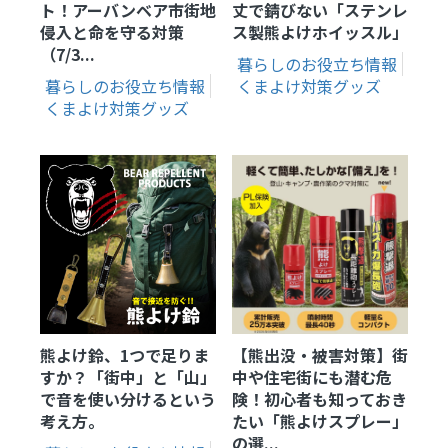
ト！アーバンベア市街地
丈で錆びない「ステンレ
侵入と命を守る対策
ス製熊よけホイッスル」
（7/3...
暮らしのお役立ち情報
暮らしのお役立ち情報
くまよけ対策グッズ
くまよけ対策グッズ
熊よけ鈴、1つで足りま
【熊出没・被害対策】街
すか？「街中」と「山」
中や住宅街にも潜む危
で音を使い分けるという
険！初心者も知っておき
考え方。
たい「熊よけスプレー」
の選...