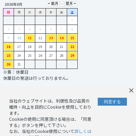
2026年8月
日
月
火
水
木
金
土
1
2
3
4
5
6
7
8
9
10
11
12
13
14
15
16
17
18
19
20
21
22
23
24
25
26
27
28
29
30
31
※黄：休業日
休業日の発送は行っておりません。
×
当社のウェブサイトは、利便性及び品質の
同意する
維持・向上を目的にCookieを使用しており
ます。
Cookieの使用に同意頂ける場合は、「同意
｜
｜
お問い合わせ
プライバシーポリシー
する」ボタンを押して下さい。
｜
キャンセルーポリシー
なお、当社のCookie使用について
詳しくは