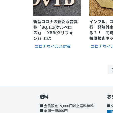
新型コロナの新たな変異
インフル、
株「BQ.1.1(ケルベロ
行 発熱外
ス)」「XBB(グリフォ
る？！ 同
ン)」とは
抗原検査キ
コロナウイルス対策
コロナウイ
送料
お
■ 会員限定15,000円以上送料無料
■
■ 全国一律800円