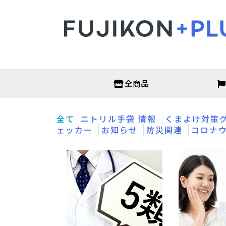
全商品
オフィス・店舗
衛生
全て
ニトリル手袋 情報
くまよけ対策
非接触温度計
抗原検
ェッカー
お知らせ
防災関連
コロナ
サーモグラフィーカメラ
PCR検
アルコールチェッカー
がん検
二酸化炭素濃度測定器
アルコ
パーテーション
次亜塩
オフィス家具
マスク
ディス
フェイ
保護メ
ガウン
空調・季節家電
ヘル