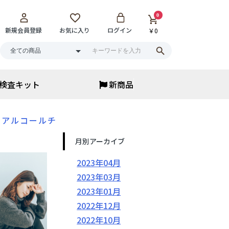
0
新規会員登録
お気に入り
ログイン
￥0
検査キット
新商品
アイウェア
アルコールチ
アイウェア
サウナメガネ
月別アーカイブ
花粉保湿メガネ
ブルーライトカット
2023年04月
老眼鏡・ルーペ
サングラス
2023年03月
▼
まとめ買い
2023年01月
2022年12月
2022年10月
寝具・ベッド