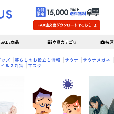
SALE商品
商品カテゴリ
抗原
・医療用品
防災・防犯
グッズ
暮らしのお役立ち情報
サウナ
サウナメガネ
査キット
避難セット
ウイルス対策
マスク
査キット
防災バッグセット
査キット
非常用食料品・保存水
ール
救助用品
素酸水
発電機・ライト
簡易医療具
ポ・感染予防用品
避難生活用品
▼
防犯用品・カメラ
スシールド
ガネ・ゴーグル
・化学防護服
スケア
マスク・日用品