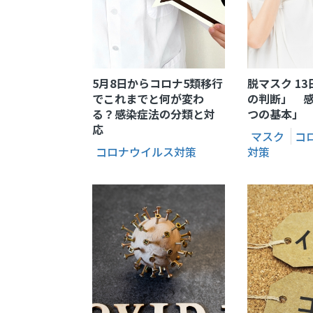
熱中症対策
血中酸
冷風扇
パルス
ペットクーラー
加湿器
5月8日からコロナ5類移行
脱マスク 1
でこれまでと何が変わ
の判断」 
る？感染症法の分類と対
つの基本」
応
マスク
コ
コロナウイルス対策
対策