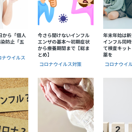
素が管理できるウェルネス機器
マスク
▼
オキシーメーター
サウナグッズ
3日から「個人
今さら聞けないインフル
年末年始は新
感染防止「五
エンザの基本～初期症状
インフル同時
から療養期間まで【総ま
て検査キット
とめ】
薬を
ロナウイルス
コロナウイルス対策
コロナウイ