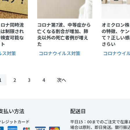
コロナ同時流
コロナ第7波、中等症から
オミクロン株「
来は制限され
亡くなる割合が増加、肺
の特徴、ケン
時検査可能な
炎以外の死亡者例が増え
て？正しい感
ット
た
さらい
ルス対策
コロナウイルス対策
コロナウイ
1
2
3
4
次へ
支払い方法
配送日
クレジットカード
平日15：00までのご注文で在庫
場合は原則、即日発送。銀行振